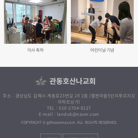
어린이날 기념
이사 축하
주소 : 경상남도 김해시 계동로23번길 28 2층 (팔판마을5단지푸르지오
아파트상가)
010-2704-8127
TEL :
landuk@naver.com
E-mail :
. ALL RIGHTS RESERVED.
gdhosanna.com
COPYRIGHT ©